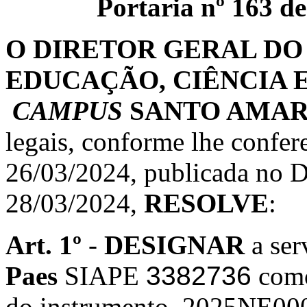
Portaria nº 163 de
O DIRETOR GERAL DO
EDUCAÇÃO, CIÊNCIA E
CAMPUS
SANTO AMA
legais, conforme lhe confere
26/03/2024, publicada no D
28/03/2024,
RESOLVE
:
Art. 1º
-
DESIGNAR
a ser
Paes
SIAPE
3382736
como
do instrumento
2025NE000